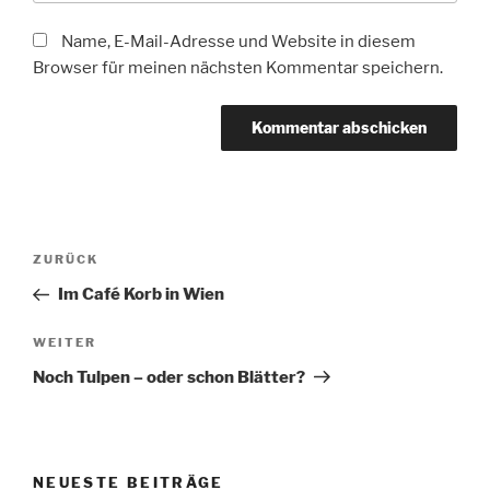
Name, E-Mail-Adresse und Website in diesem
Browser für meinen nächsten Kommentar speichern.
Beitragsnavigation
Vorheriger
ZURÜCK
Beitrag
Im Café Korb in Wien
Nächster
WEITER
Beitrag
Noch Tulpen – oder schon Blätter?
NEUESTE BEITRÄGE