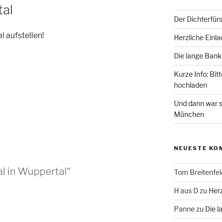
tal
Der Dichterfür
 aufstellen!
Herzliche Einl
Die lange Bank
Kurze Info: Bit
hochladen
Und dann war s
München
NEUESTE KO
l in Wuppertal“
Tom Breitenfel
H aus D
zu
Herz
Panne
zu
Die l