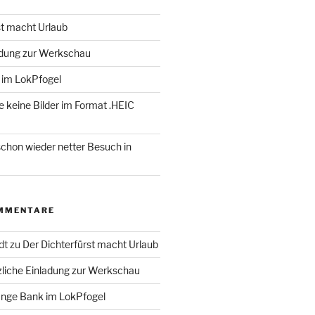
st macht Urlaub
adung zur Werkschau
 im LokPfogel
te keine Bilder im Format .HEIC
chon wieder netter Besuch in
MMENTARE
dt
zu
Der Dichterfürst macht Urlaub
liche Einladung zur Werkschau
ange Bank im LokPfogel