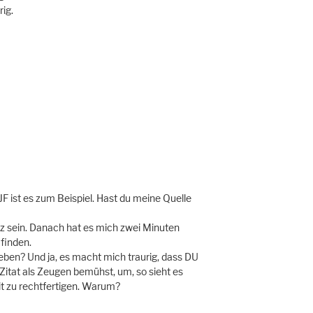
rig.
e JF ist es zum Beispiel. Hast du meine Quelle
erz sein. Danach hat es mich zwei Minuten
 finden.
geben? Und ja, es macht mich traurig, dass DU
Zitat als Zeugen bemühst, um, so sieht es
t zu rechtfertigen. Warum?