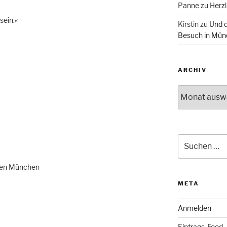
Panne
zu
Herzl
sein.«
Kirstin
zu
Und d
Besuch in Mün
ARCHIV
Archiv
Suche
nach:
chen München
META
Anmelden
Eintrags-Feed