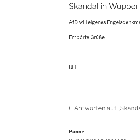
AM
Skandal in Wupper
AfD will eigenes Engelsdenkmal
Empörte Grüße
Ulli
6 Antworten auf „Skanda
Panne
15. MAI 2020 UM 14:51 UHR