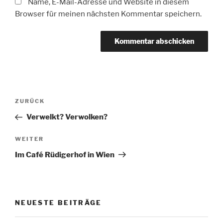
Name, E-Mail-Adresse und Website in diesem
Browser für meinen nächsten Kommentar speichern.
Beitragsnavigation
Vorheriger
ZURÜCK
Beitrag
Verwelkt? Verwolken?
Nächster
WEITER
Beitrag
Im Café Rüdigerhof in Wien
NEUESTE BEITRÄGE