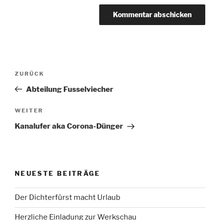
Beitragsnavigation
Vorheriger
ZURÜCK
Beitrag
Abteilung Fusselviecher
Nächster
WEITER
Beitrag
Kanalufer aka Corona-Dünger
NEUESTE BEITRÄGE
Der Dichterfürst macht Urlaub
Herzliche Einladung zur Werkschau