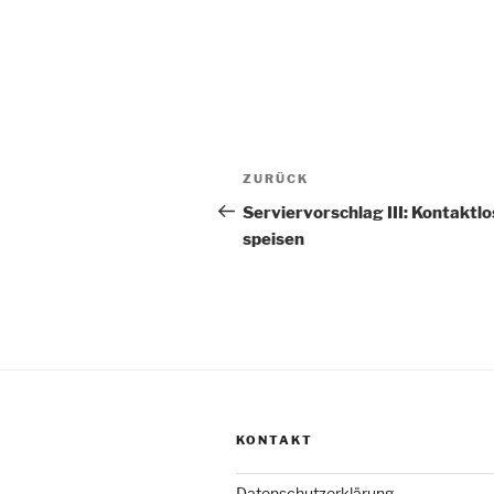
Beitragsnavigation
Vorheriger
ZURÜCK
Beitrag
Serviervorschlag III: Kontaktlo
speisen
KONTAKT
Datenschutzerklärung