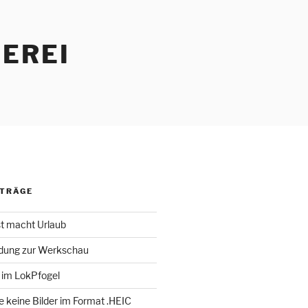
EREI
ITRÄGE
st macht Urlaub
adung zur Werkschau
 im LokPfogel
te keine Bilder im Format .HEIC