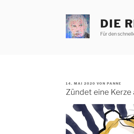
Zum
Inhalt
springen
DIE 
Für den schnel
VERÖFFENTLICHT
14. MAI 2020
VON
PANNE
AM
Zündet eine Kerze 