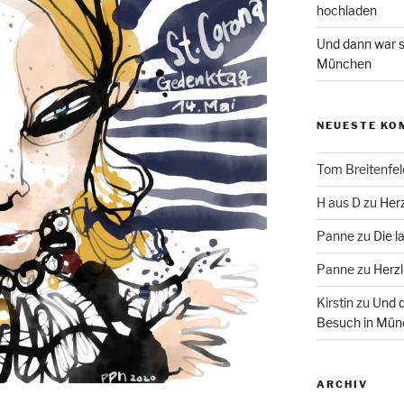
hochladen
Und dann war s
München
NEUESTE KO
Tom Breitenfel
H aus D
zu
Herz
Panne
zu
Die l
Panne
zu
Herzl
Kirstin
zu
Und d
Besuch in Mün
ARCHIV