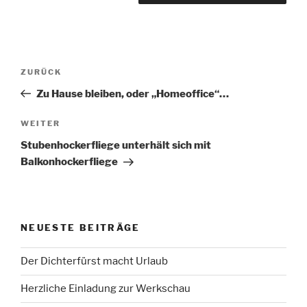
Beitragsnavigation
Vorheriger
ZURÜCK
Beitrag
Zu Hause bleiben, oder „Homeoffice“…
Nächster
WEITER
Beitrag
Stubenhockerfliege unterhält sich mit
Balkonhockerfliege
NEUESTE BEITRÄGE
Der Dichterfürst macht Urlaub
Herzliche Einladung zur Werkschau