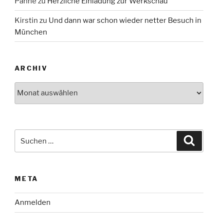
Panne
zu
Herzliche Einladung zur Werkschau
Kirstin
zu
Und dann war schon wieder netter Besuch in
München
ARCHIV
Archiv
Suche
Suche
nach:
META
Anmelden