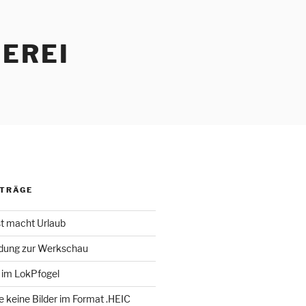
EREI
ITRÄGE
st macht Urlaub
adung zur Werkschau
 im LokPfogel
te keine Bilder im Format .HEIC