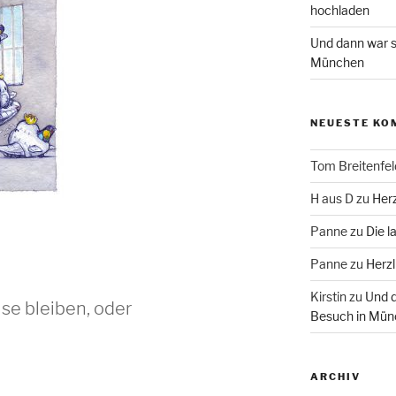
hochladen
Und dann war s
München
NEUESTE KO
Tom Breitenfel
H aus D
zu
Herz
Panne
zu
Die l
Panne
zu
Herzl
Kirstin
zu
Und d
se bleiben, oder
Besuch in Mün
ARCHIV