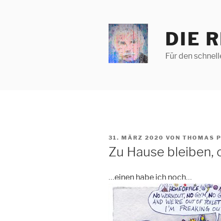
Zum
Inhalt
springen
DIE 
Für den schnel
VERÖFFENTLICHT
31. MÄRZ 2020
VON
THOMAS P
AM
Zu Hause bleiben,
…einen habe ich noch…