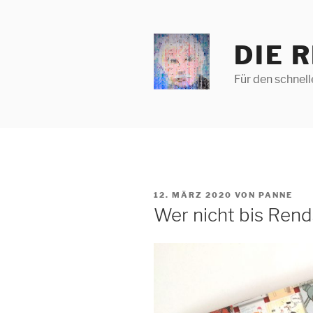
Zum
Inhalt
springen
DIE 
Für den schnel
VERÖFFENTLICHT
12. MÄRZ 2020
VON
PANNE
AM
Wer nicht bis Rend