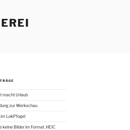
EREI
ITRÄGE
st macht Urlaub
adung zur Werkschau
 im LokPfogel
te keine Bilder im Format .HEIC