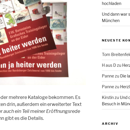
hochladen
Und dann war s
München
NEUESTE KO
Tom Breitenfel
H aus D
zu
Herz
Panne
zu
Die l
Panne
zu
Herzl
n oder mehrere Kataloge bekommen. Es
Kirstin
zu
Und d
Besuch in Mün
rten drin, außerdem ein erweiterter Text
er auch ein Teil meiner Eröffnungsrede
nn gibt es die Details.
ARCHIV