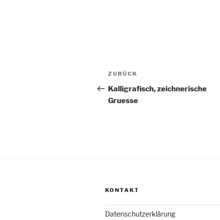
Beitragsnavigation
Vorheriger
ZURÜCK
Beitrag
Kalligrafisch, zeichnerische
Gruesse
KONTAKT
Datenschutzerklärung