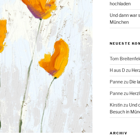
hochladen
Und dann war s
München
NEUESTE KO
Tom Breitenfel
H aus D
zu
Herz
Panne
zu
Die l
Panne
zu
Herzl
Kirstin
zu
Und d
Besuch in Mün
ARCHIV