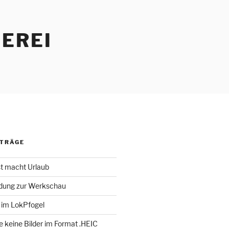
EREI
ITRÄGE
st macht Urlaub
adung zur Werkschau
 im LokPfogel
te keine Bilder im Format .HEIC