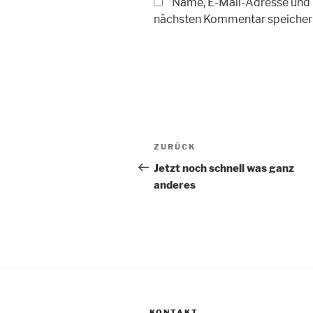
Name, E-Mail-Adresse und 
nächsten Kommentar speicher
Beitragsnavigation
Vorheriger
ZURÜCK
Beitrag
Jetzt noch schnell was ganz
anderes
KONTAKT