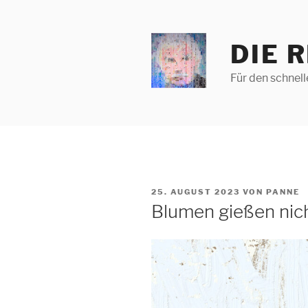
Zum
Inhalt
springen
DIE 
Für den schnel
VERÖFFENTLICHT
25. AUGUST 2023
VON
PANNE
AM
Blumen gießen nic