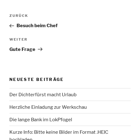
Beitragsnavigation
Vorheriger
ZURÜCK
Beitrag
Besuch beim Chef
Nächster
WEITER
Beitrag
Gute Frage
NEUESTE BEITRÄGE
Der Dichterfürst macht Urlaub
Herzliche Einladung zur Werkschau
Die lange Bank im LokPfogel
Kurze Info: Bitte keine Bilder im Format .HEIC
hochladen