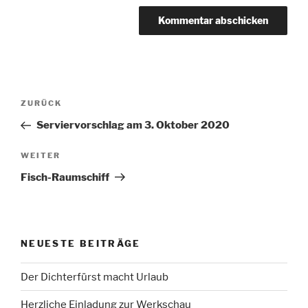
Beitragsnavigation
Vorheriger
ZURÜCK
Beitrag
Serviervorschlag am 3. Oktober 2020
Nächster
WEITER
Beitrag
Fisch-Raumschiff
NEUESTE BEITRÄGE
Der Dichterfürst macht Urlaub
Herzliche Einladung zur Werkschau