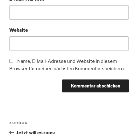
Website
Name, E-Mail-Adresse und Website in diesem
Browser für meinen nächsten Kommentar speichern.
Beitragsnavigation
Vorheriger
ZURÜCK
Beitrag
Jetzt will es raus: