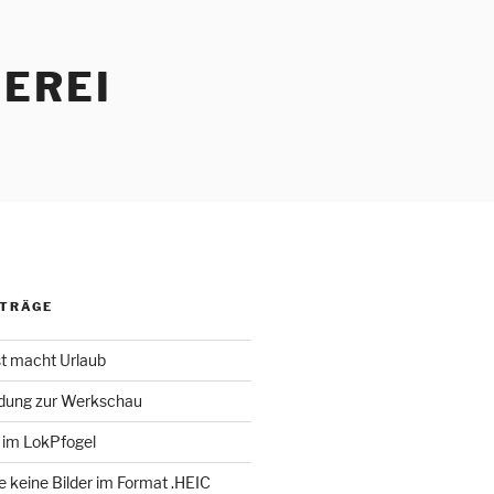
EREI
ITRÄGE
st macht Urlaub
adung zur Werkschau
 im LokPfogel
te keine Bilder im Format .HEIC