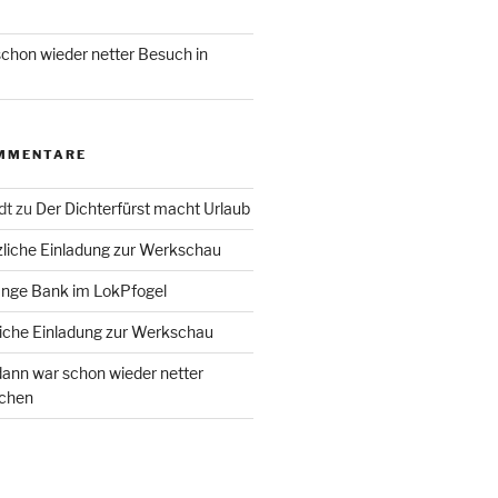
chon wieder netter Besuch in
MMENTARE
dt
zu
Der Dichterfürst macht Urlaub
liche Einladung zur Werkschau
ange Bank im LokPfogel
iche Einladung zur Werkschau
ann war schon wieder netter
chen