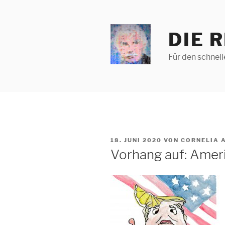
Zum
Inhalt
springen
DIE 
Für den schnel
VERÖFFENTLICHT
18. JUNI 2020
VON
CORNELIA 
AM
Vorhang auf: Ameri