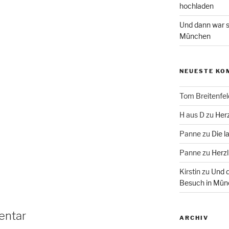
hochladen
Und dann war s
München
NEUESTE KO
Tom Breitenfel
H aus D
zu
Herz
Panne
zu
Die l
Panne
zu
Herzl
Kirstin
zu
Und d
Besuch in Mün
entar
ARCHIV