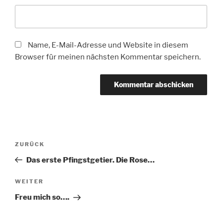
Name, E-Mail-Adresse und Website in diesem
Browser für meinen nächsten Kommentar speichern.
Beitragsnavigation
Vorheriger
ZURÜCK
Beitrag
Das erste Pfingstgetier. Die Rose…
Nächster
WEITER
Beitrag
Freu mich so….