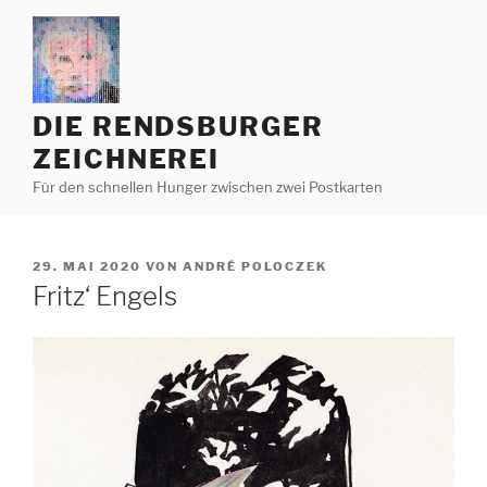
Zum
Inhalt
springen
DIE RENDSBURGER
ZEICHNEREI
Für den schnellen Hunger zwischen zwei Postkarten
VERÖFFENTLICHT
29. MAI 2020
VON
ANDRÉ POLOCZEK
AM
Fritz‘ Engels