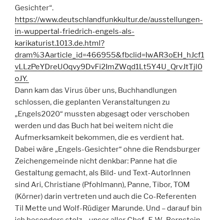
Gesichter“.
https://www.deutschlandfunkkultur.de/ausstellungen-
in-wuppertal-friedrich-engels-als-
karikaturist.1013.de.html?
dram%3Aarticle_id=466955&fbclid=IwAR3oEH_hJcf1
vLLzPeYDreUOqvy9DvFi2ImZWqd1Lt5Y4U_QrvJtTjl0
oJY.
Dann kam das Virus über uns, Buchhandlungen
schlossen, die geplanten Veranstaltungen zu
„Engels2020“ mussten abgesagt oder verschoben
werden und das Buch hat bei weitem nicht die
Aufmerksamkeit bekommen, die es verdient hat.
Dabei wäre „Engels-Gesichter“ ohne die Rendsburger
Zeichengemeinde nicht denkbar: Panne hat die
Gestaltung gemacht, als Bild- und Text-AutorInnen
sind Ari, Christiane (Pfohlmann), Panne, Tibor, TOM
(Körner) darin vertreten und auch die Co-Referenten
Til Mette und Wolf-Rüdiger Marunde. Und – darauf bin