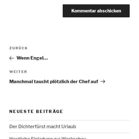
Beitragsnavigation
Vorheriger
ZURÜCK
Beitrag
Wenn Engel…
Nächster
WEITER
Beitrag
Manchmal taucht plötzlich der Chef auf
NEUESTE BEITRÄGE
Der Dichterfürst macht Urlaub
Herzliche Einladung zur Werkschau