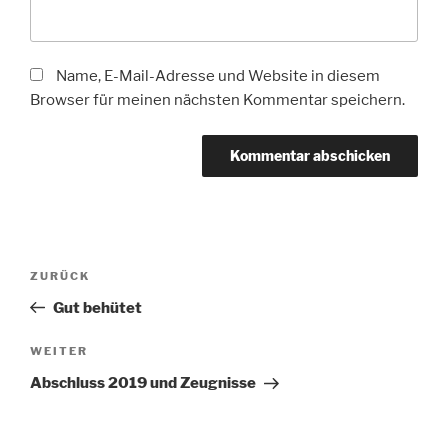
Name, E-Mail-Adresse und Website in diesem
Browser für meinen nächsten Kommentar speichern.
Beitragsnavigation
Vorheriger
ZURÜCK
Beitrag
Gut behütet
Nächster
WEITER
Beitrag
Abschluss 2019 und Zeugnisse