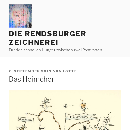
Zum
Inhalt
springen
DIE RENDSBURGER
ZEICHNEREI
Für den schnellen Hunger zwischen zwei Postkarten
VERÖFFENTLICHT
2. SEPTEMBER 2019
VON
LOTTE
AM
Das Heimchen