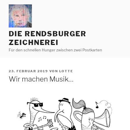
Zum
Inhalt
springen
DIE RENDSBURGER
ZEICHNEREI
Für den schnellen Hunger zwischen zwei Postkarten
VERÖFFENTLICHT
23. FEBRUAR 2019
VON
LOTTE
AM
Wir machen Musik…