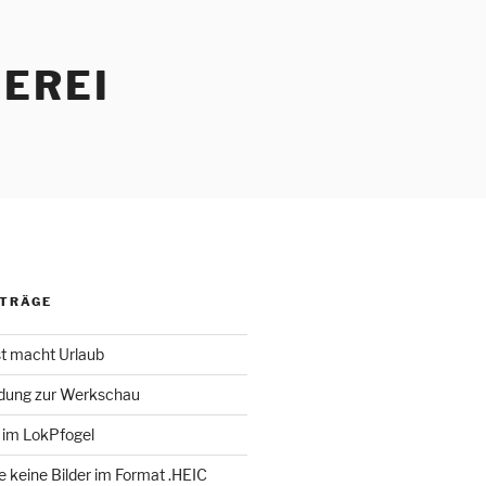
EREI
ITRÄGE
st macht Urlaub
adung zur Werkschau
 im LokPfogel
te keine Bilder im Format .HEIC