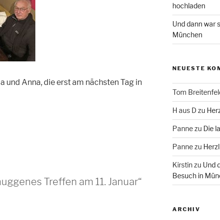
hochladen
Und dann war s
München
NEUESTE KO
a und Anna, die erst am nächsten Tag in
Tom Breitenfel
H aus D
zu
Herz
Panne
zu
Die l
Panne
zu
Herzl
Kirstin
zu
Und d
Besuch in Mün
uggenes Treffen am 11. Januar“
ARCHIV