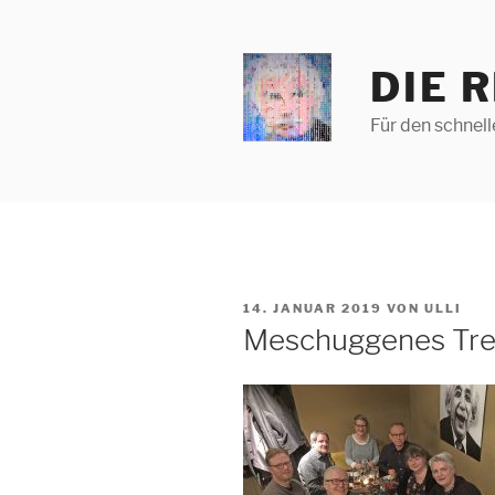
Zum
Inhalt
springen
DIE 
Für den schnel
VERÖFFENTLICHT
14. JANUAR 2019
VON
ULLI
AM
Meschuggenes Tref