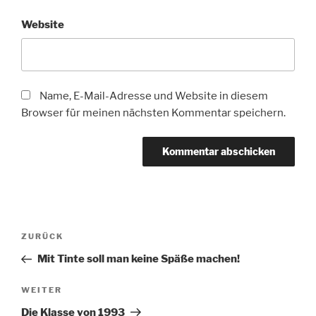
Website
Name, E-Mail-Adresse und Website in diesem
Browser für meinen nächsten Kommentar speichern.
Beitragsnavigation
Vorheriger
ZURÜCK
Beitrag
Mit Tinte soll man keine Späße machen!
Nächster
WEITER
Beitrag
Die Klasse von 1993