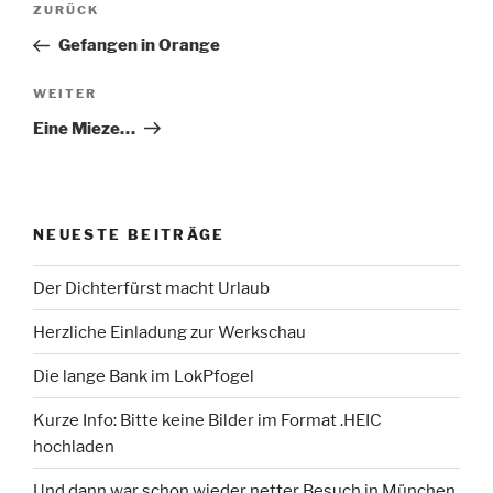
Vorheriger
ZURÜCK
Beitrag
Gefangen in Orange
Nächster
WEITER
Beitrag
Eine Mieze…
NEUESTE BEITRÄGE
Der Dichterfürst macht Urlaub
Herzliche Einladung zur Werkschau
Die lange Bank im LokPfogel
Kurze Info: Bitte keine Bilder im Format .HEIC
hochladen
Und dann war schon wieder netter Besuch in München