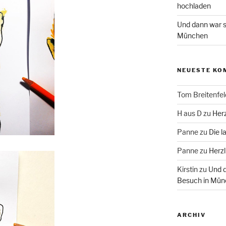
hochladen
Und dann war s
München
NEUESTE KO
Tom Breitenfel
H aus D
zu
Herz
Panne
zu
Die l
Panne
zu
Herzl
Kirstin
zu
Und d
Besuch in Mün
ARCHIV