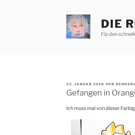
Zum
Inhalt
springen
DIE 
Für den schnel
VERÖFFENTLICHT
23. JANUAR 2018
VON
RENDSB
AM
Gefangen in Orang
Ich muss mal von dieser Farb