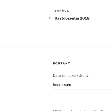
Beitragsnavigation
Vorheriger
ZURÜCK
Beitrag
Gastdozentin 2018
KONTAKT
Datenschutzerklärung
Impressum