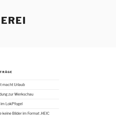
EREI
ITRÄGE
st macht Urlaub
adung zur Werkschau
 im LokPfogel
te keine Bilder im Format .HEIC