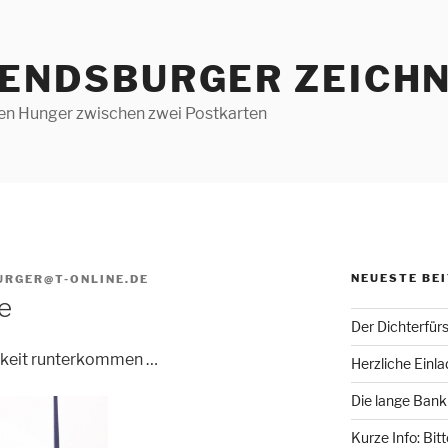
RENDSBURGER ZEICHN
len Hunger zwischen zwei Postkarten
NEUESTE BE
URGER@T-ONLINE.DE
e
Der Dichterfür
igkeit runterkommen …
Herzliche Einl
Die lange Bank
Kurze Info: Bit