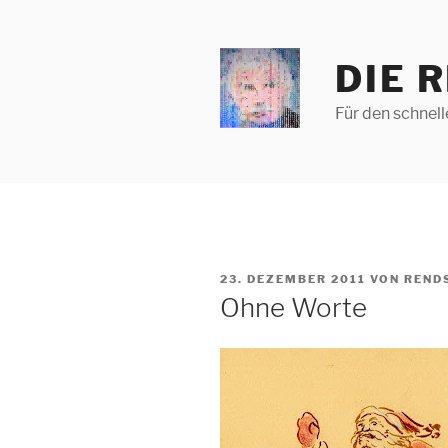
Zum
Inhalt
springen
DIE 
Für den schnel
VERÖFFENTLICHT
23. DEZEMBER 2011
VON
REND
AM
Ohne Worte