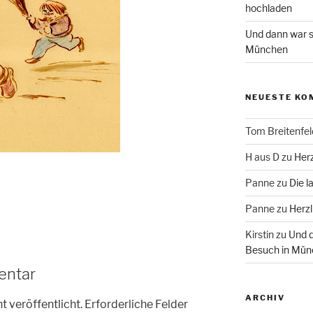
hochladen
Und dann war s
München
NEUESTE KO
Tom Breitenfel
H aus D
zu
Herz
Panne
zu
Die l
Panne
zu
Herzl
Kirstin
zu
Und d
Besuch in Mün
entar
ARCHIV
t veröffentlicht.
Erforderliche Felder