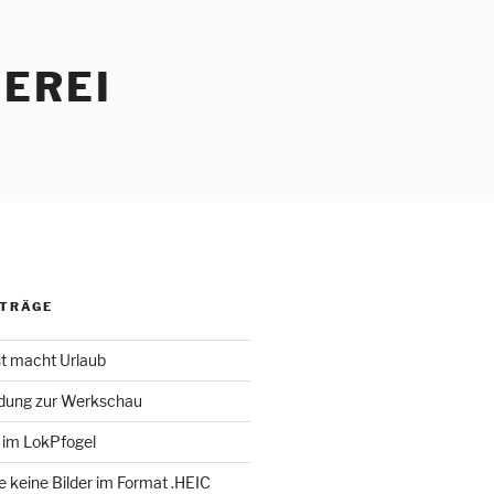
EREI
ITRÄGE
st macht Urlaub
adung zur Werkschau
 im LokPfogel
te keine Bilder im Format .HEIC