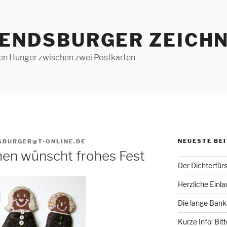
RENDSBURGER ZEICHN
len Hunger zwischen zwei Postkarten
NEUESTE BE
SBURGER@T-ONLINE.DE
hen wünscht frohes Fest
Der Dichterfür
Herzliche Einl
Die lange Bank
Kurze Info: Bit