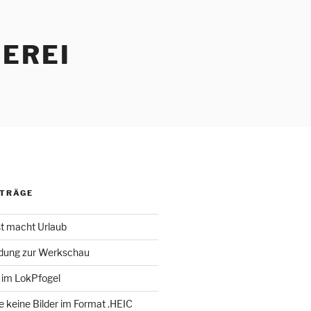
EREI
ITRÄGE
st macht Urlaub
adung zur Werkschau
 im LokPfogel
te keine Bilder im Format .HEIC