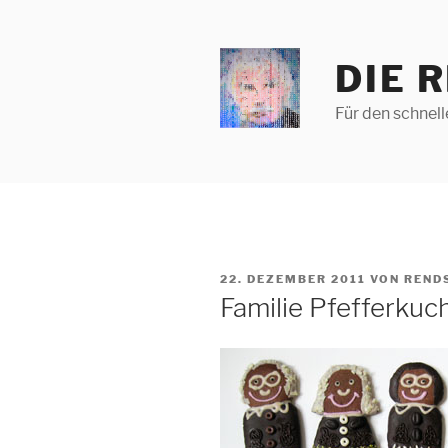
Zum
Inhalt
springen
DIE 
Für den schnel
VERÖFFENTLICHT
22. DEZEMBER 2011
VON
REND
AM
Familie Pfefferkuc