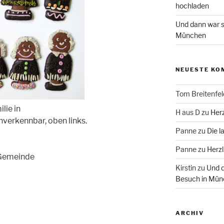
hochladen
Und dann war s
München
NEUESTE KO
Tom Breitenfel
lie in
H aus D
zu
Herz
nverkennbar, oben links.
Panne
zu
Die l
Panne
zu
Herzl
 Gemeinde
Kirstin
zu
Und d
Besuch in Mün
ARCHIV