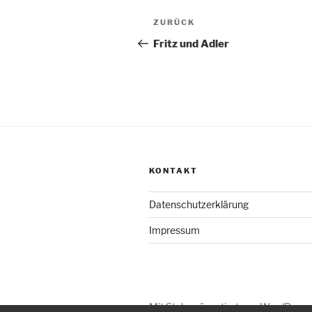
Beitragsnavigation
Vorheriger
ZURÜCK
Beitrag
Fritz und Adler
KONTAKT
Datenschutzerklärung
Impressum
Mit Stolz präsentiert von WordPress