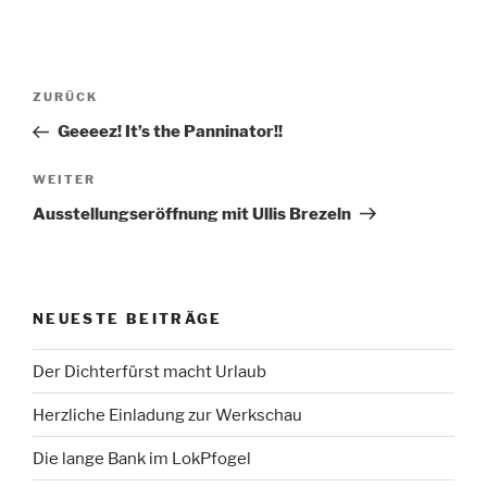
Beitragsnavigation
Vorheriger
ZURÜCK
Beitrag
Geeeez! It’s the Panninator!!
Nächster
WEITER
Beitrag
Ausstellungseröffnung mit Ullis Brezeln
NEUESTE BEITRÄGE
Der Dichterfürst macht Urlaub
Herzliche Einladung zur Werkschau
Die lange Bank im LokPfogel