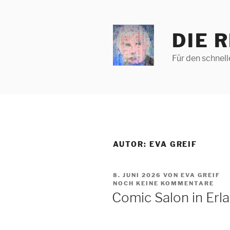
Zum
Inhalt
springen
DIE 
Für den schnel
AUTOR:
EVA GREIF
VERÖFFENTLICHT
8. JUNI 2026
VON EVA GREIF
AM
NOCH KEINE KOMMENTARE
Comic Salon in Erl