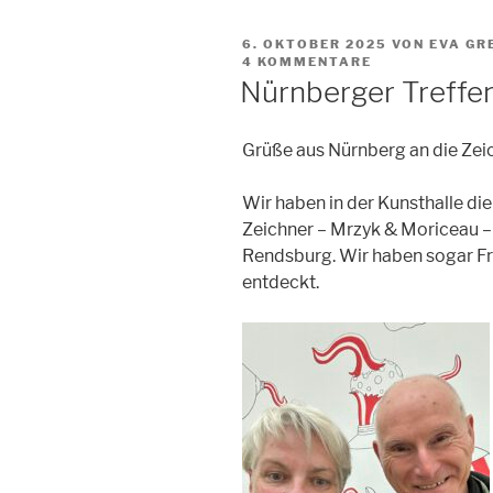
VERÖFFENTLICHT
6. OKTOBER 2025
VON EVA GR
AM
4 KOMMENTARE
Nürnberger Treffe
Grüße aus Nürnberg an die Ze
Wir haben in der Kunsthalle di
Zeichner – Mrzyk & Moriceau – 
Rendsburg. Wir haben sogar Fri
entdeckt.