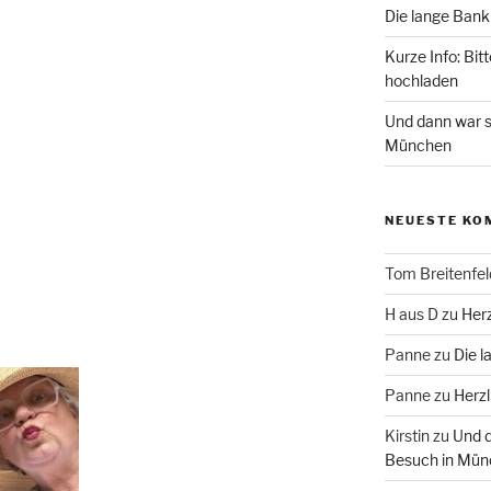
Die lange Bank
Kurze Info: Bit
hochladen
Und dann war s
München
NEUESTE KO
Tom Breitenfel
H aus D
zu
Herz
Panne
zu
Die l
Panne
zu
Herzl
Kirstin
zu
Und d
Besuch in Mün