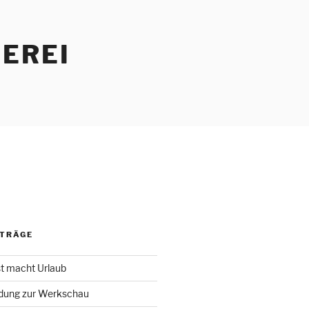
EREI
ITRÄGE
st macht Urlaub
adung zur Werkschau