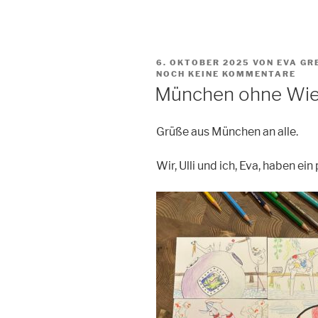
VERÖFFENTLICHT
6. OKTOBER 2025
VON EVA GR
AM
NOCH KEINE KOMMENTARE
München ohne Wi
Grüße aus München an alle.
Wir, Ulli und ich, Eva, haben ei