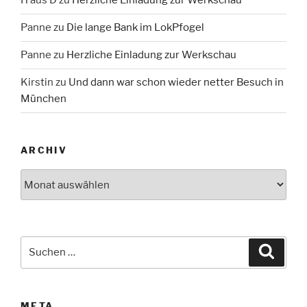
H aus D
zu
Herzliche Einladung zur Werkschau
Panne
zu
Die lange Bank im LokPfogel
Panne
zu
Herzliche Einladung zur Werkschau
Kirstin
zu
Und dann war schon wieder netter Besuch in
München
ARCHIV
Archiv
Suche
Suche
nach:
META