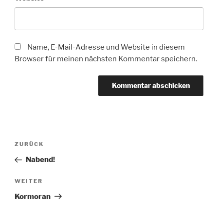
Name, E-Mail-Adresse und Website in diesem
Browser für meinen nächsten Kommentar speichern.
Beitragsnavigation
Vorheriger
ZURÜCK
Beitrag
Nabend!
Nächster
WEITER
Beitrag
Kormoran