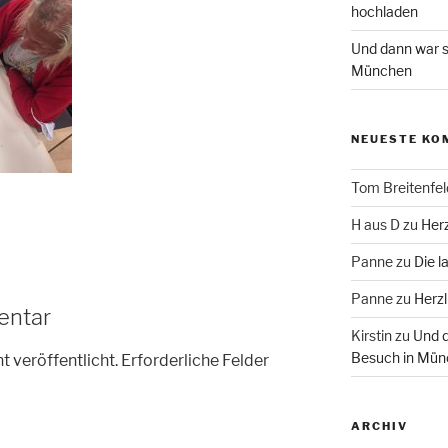
hochladen
Und dann war s
München
NEUESTE KO
Tom Breitenfel
H aus D
zu
Herz
Panne
zu
Die l
Panne
zu
Herzl
entar
Kirstin
zu
Und d
Besuch in Mün
t veröffentlicht.
Erforderliche Felder
ARCHIV