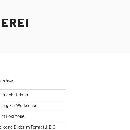
EREI
ITRÄGE
st macht Urlaub
adung zur Werkschau
 im LokPfogel
te keine Bilder im Format .HEIC