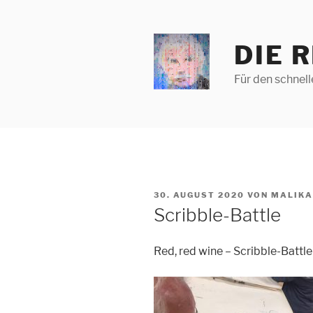
Zum
Inhalt
springen
DIE 
Für den schnel
VERÖFFENTLICHT
30. AUGUST 2020
VON
MALIKA
AM
Scribble-Battle
Red, red wine – Scribble-Battle