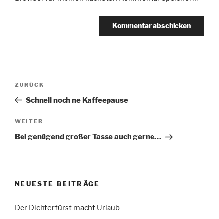
Beitragsnavigation
Vorheriger
ZURÜCK
Beitrag
Schnell noch ne Kaffeepause
Nächster
WEITER
Beitrag
Bei genügend großer Tasse auch gerne…
NEUESTE BEITRÄGE
Der Dichterfürst macht Urlaub