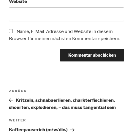
Website
Name, E-Mail-Adresse und Website in diesem
Browser für meinen nächsten Kommentar speichern.
Beitragsnavigation
Vorheriger
ZURÜCK
Beitrag
Kritzeln, schnabaerlieren, charkterfischieren,
shoerten, explodieren, – das muss tangential sein
Nächster
WEITER
Beitrag
Kaffeepauserich (m/w/div.)