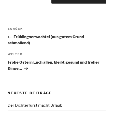
Beitragsnavigation
Vorheriger
ZURÜCK
Beitrag
Frühlingserwachtel (aus gutem Grund
schmollend)
Nächster
WEITER
Beitrag
Frohe Ostern Euch allen, bleibt gesund und froher
Dinge…
NEUESTE BEITRÄGE
Der Dichterfürst macht Urlaub