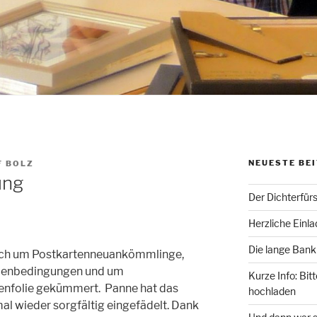
NEUESTE BE
F BOLZ
ung
Der Dichterfür
Herzliche Einl
Die lange Bank
 Ich um Postkartenneuankömmlinge,
menbedingungen und um
Kurze Info: Bit
nfolie gekümmert. Panne hat das
hochladen
l wieder sorgfältig eingefädelt. Dank