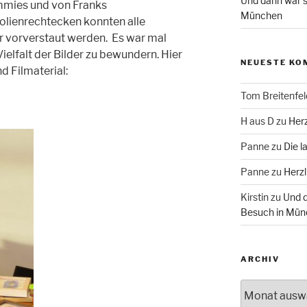
Und dann war s
mmies und von Franks
München
olienrechtecken konnten alle
r vorverstaut werden. Es war mal
Vielfalt der Bilder zu bewundern. Hier
NEUESTE KO
d Filmaterial:
Tom Breitenfel
H aus D
zu
Herz
Panne
zu
Die l
Panne
zu
Herzl
Kirstin
zu
Und d
Besuch in Mün
ARCHIV
Archiv