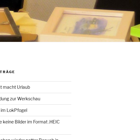
ITRÄGE
st macht Urlaub
adung zur Werkschau
 im LokPfogel
te keine Bilder im Format .HEIC