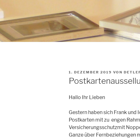
VERÖFFENTLICHT
1. DEZEMBER 2019
VON
DETLE
AM
Postkartenaussell
Hallo Ihr Lieben
Gestern haben sich Frank und
Postkarten mit zu engen Rah
Versicherungsschutzmit Noppe
Ganze über Fernbeziehungen ma