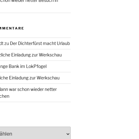
chon wieder netter Besuch in
MMENTARE
dt
zu
Der Dichterfürst macht Urlaub
liche Einladung zur Werkschau
ange Bank im LokPfogel
iche Einladung zur Werkschau
ann war schon wieder netter
chen