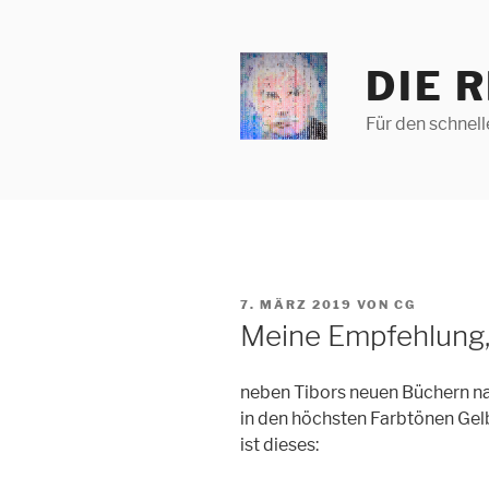
Zum
Inhalt
springen
DIE 
Für den schnel
VERÖFFENTLICHT
7. MÄRZ 2019
VON
CG
AM
Meine Empfehlung
neben Tibors neuen Büchern nat
in den höchsten Farbtönen Gel
ist dieses: