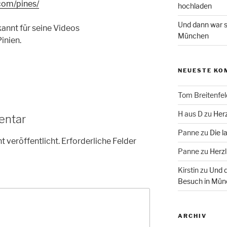
.com/pines/
hochladen
Und dann war s
annt für seine Videos
München
Pinien.
NEUESTE KO
Tom Breitenfel
H aus D
zu
Herz
entar
Panne
zu
Die l
t veröffentlicht.
Erforderliche Felder
Panne
zu
Herzl
Kirstin
zu
Und d
Besuch in Mün
ARCHIV