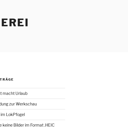
EREI
ITRÄGE
st macht Urlaub
adung zur Werkschau
 im LokPfogel
te keine Bilder im Format .HEIC