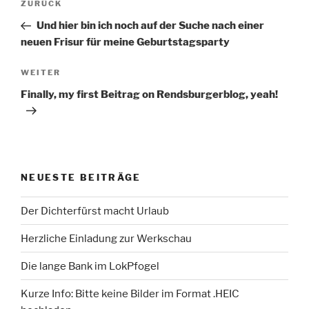
Vorheriger
ZURÜCK
Beitrag
Und hier bin ich noch auf der Suche nach einer
neuen Frisur für meine Geburtstagsparty
Nächster
WEITER
Beitrag
Finally, my first Beitrag on Rendsburgerblog, yeah!
NEUESTE BEITRÄGE
Der Dichterfürst macht Urlaub
Herzliche Einladung zur Werkschau
Die lange Bank im LokPfogel
Kurze Info: Bitte keine Bilder im Format .HEIC