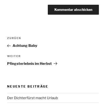
Beitragsnavigation
Vorheriger
ZURÜCK
Beitrag
Achtung Baby
Nächster
WEITER
Beitrag
Pfingsterlebnis im Herbst
NEUESTE BEITRÄGE
Der Dichterfürst macht Urlaub