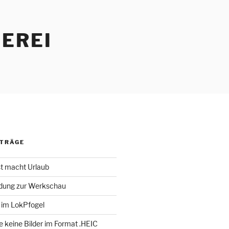
EREI
ITRÄGE
st macht Urlaub
adung zur Werkschau
 im LokPfogel
te keine Bilder im Format .HEIC