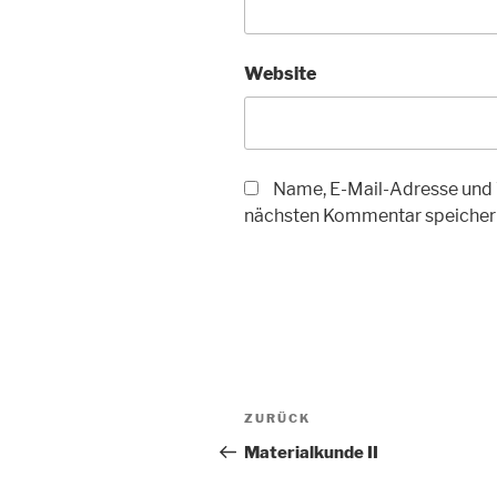
Website
Name, E-Mail-Adresse und 
nächsten Kommentar speicher
Beitragsnavigation
Vorheriger
ZURÜCK
Beitrag
Materialkunde II