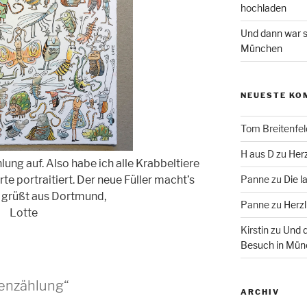
hochladen
Und dann war s
München
NEUESTE KO
Tom Breitenfel
H aus D
zu
Herz
ung auf. Also habe ich alle Krabbeltiere
Panne
zu
Die l
te portraitiert. Der neue Füller macht’s
 grüßt aus Dortmund,
Panne
zu
Herzl
Lotte
Kirstin
zu
Und d
Besuch in Mün
tenzählung“
ARCHIV