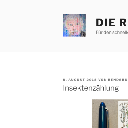
Zum
Inhalt
springen
DIE 
Für den schnel
VERÖFFENTLICHT
8. AUGUST 2018
VON
RENDSBU
AM
Insektenzählung