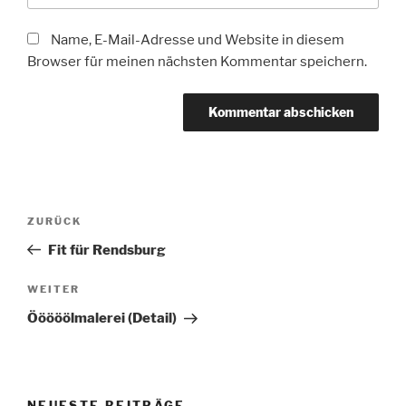
Name, E-Mail-Adresse und Website in diesem
Browser für meinen nächsten Kommentar speichern.
Beitragsnavigation
Vorheriger
ZURÜCK
Beitrag
Fit für Rendsburg
Nächster
WEITER
Beitrag
Ööööölmalerei (Detail)
NEUESTE BEITRÄGE