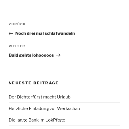
Beitragsnavigation
Vorheriger
ZURÜCK
Beitrag
Noch drei mal schlafwandeln
Nächster
WEITER
Beitrag
Bald gehts lohooooos
NEUESTE BEITRÄGE
Der Dichterfürst macht Urlaub
Herzliche Einladung zur Werkschau
Die lange Bank im LokPfogel