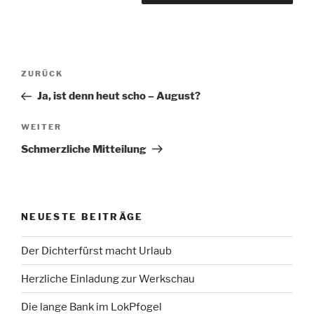
Beitragsnavigation
Vorheriger
ZURÜCK
Beitrag
Ja, ist denn heut scho – August?
Nächster
WEITER
Beitrag
Schmerzliche Mitteilung
NEUESTE BEITRÄGE
Der Dichterfürst macht Urlaub
Herzliche Einladung zur Werkschau
Die lange Bank im LokPfogel