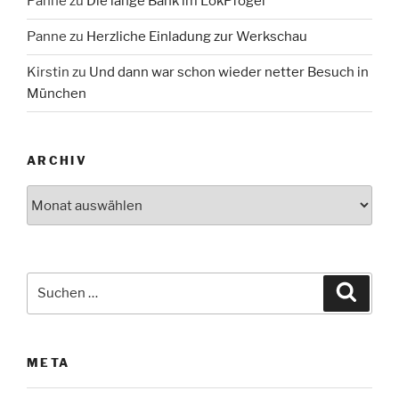
Panne
zu
Die lange Bank im LokPfogel
Panne
zu
Herzliche Einladung zur Werkschau
Kirstin
zu
Und dann war schon wieder netter Besuch in
München
ARCHIV
Archiv
Suche
Suche
nach:
META