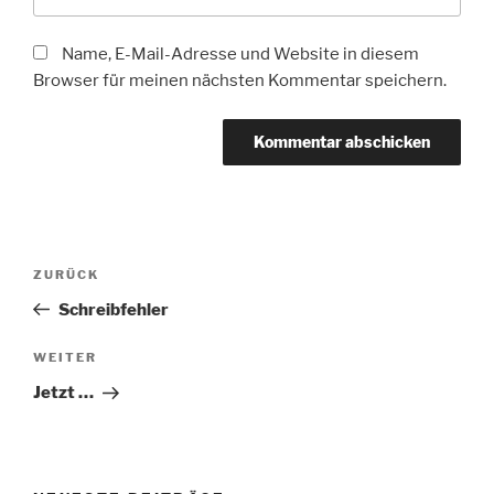
Name, E-Mail-Adresse und Website in diesem
Browser für meinen nächsten Kommentar speichern.
Beitragsnavigation
Vorheriger
ZURÜCK
Beitrag
Schreibfehler
Nächster
WEITER
Beitrag
Jetzt …