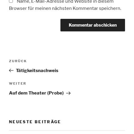
Name, E-Mail-Adresse und Website in diesem
Browser für meinen nächsten Kommentar speichern.
Beitragsnavigation
Vorheriger
ZURÜCK
Beitrag
Tätigkeitsnachweis
Nächster
WEITER
Beitrag
Auf dem Theater (Probe)
NEUESTE BEITRÄGE