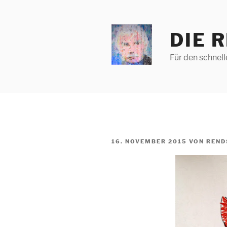
Zum
Inhalt
springen
DIE 
Für den schnel
VERÖFFENTLICHT
16. NOVEMBER 2015
VON
REND
AM