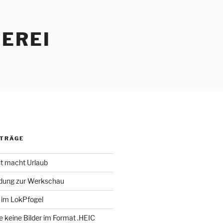
EREI
ITRÄGE
st macht Urlaub
adung zur Werkschau
 im LokPfogel
te keine Bilder im Format .HEIC