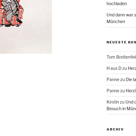
hochladen
Und dann war s
München
NEUESTE KO
Tom Breitenfel
H aus D
zu
Herz
Panne
zu
Die l
Panne
zu
Herzl
Kirstin
zu
Und d
Besuch in Mün
ARCHIV