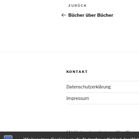
Beitragsnavigation
Vorheriger
ZURÜCK
Beitrag
Bücher über Bücher
KONTAKT
Datenschutzerklärung
Impressum
Mit Stolz präsentiert von WordPress