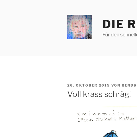
Zum
Inhalt
springen
DIE 
Für den schnel
VERÖFFENTLICHT
26. OKTOBER 2015
VON
RENDS
AM
Voll krass schräg!