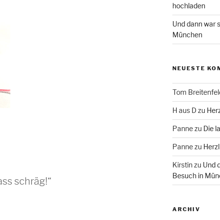
hochladen
Und dann war s
München
NEUESTE KO
Tom Breitenfel
H aus D
zu
Herz
Panne
zu
Die l
Panne
zu
Herzl
Kirstin
zu
Und d
Besuch in Mün
ass schräg!“
ARCHIV