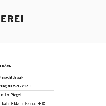
EREI
ITRÄGE
st macht Urlaub
adung zur Werkschau
 im LokPfogel
te keine Bilder im Format .HEIC