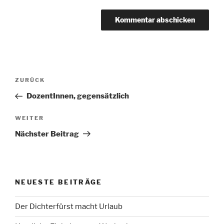
Beitragsnavigation
Vorheriger
ZURÜCK
Beitrag
DozentInnen, gegensätzlich
Nächster
WEITER
Beitrag
Nächster Beitrag
NEUESTE BEITRÄGE
Der Dichterfürst macht Urlaub