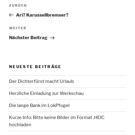
Beitragsnavigation
Vorheriger
ZURÜCK
Beitrag
Ari? Karussellbremser?
Nächster
WEITER
Beitrag
Nächster Beitrag
NEUESTE BEITRÄGE
Der Dichterfürst macht Urlaub
Herzliche Einladung zur Werkschau
Die lange Bank im LokPfogel
Kurze Info: Bitte keine Bilder im Format .HEIC
hochladen