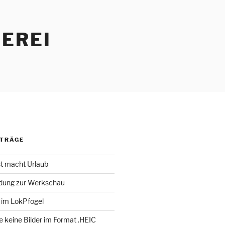
EREI
ITRÄGE
st macht Urlaub
adung zur Werkschau
 im LokPfogel
te keine Bilder im Format .HEIC