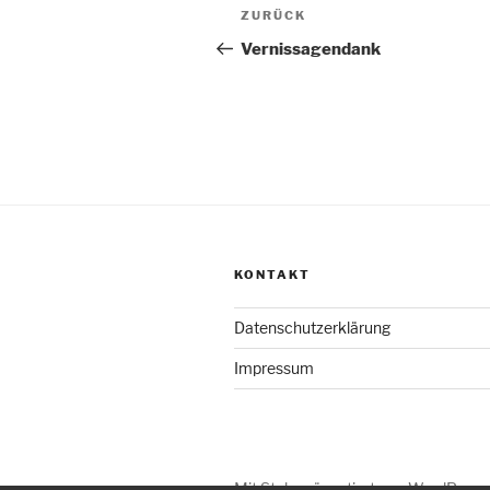
Beitragsnavigation
Vorheriger
ZURÜCK
Beitrag
Vernissagendank
KONTAKT
Datenschutzerklärung
Impressum
Mit Stolz präsentiert von WordPress