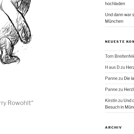
hochladen
Und dann war s
München
NEUESTE KO
Tom Breitenfel
H aus D
zu
Herz
Panne
zu
Die l
Panne
zu
Herzl
Kirstin
zu
Und d
rry Rowohlt“
Besuch in Mün
ARCHIV