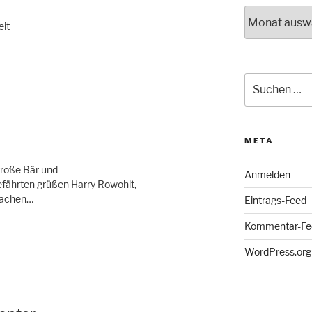
Archiv
eit
Suche
nach:
META
roße Bär und
Anmelden
efährten grüßen Harry Rowohlt,
 Lachen…
Eintrags-Feed
Kommentar-Fe
WordPress.org