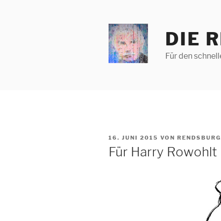
Zum
Inhalt
springen
DIE 
Für den schnel
VERÖFFENTLICHT
16. JUNI 2015
VON
RENDSBURG
AM
Für Harry Rowohlt