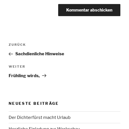
Beitragsnavigation
Vorheriger
ZURÜCK
Beitrag
Sachdienliche Hinweise
Nächster
WEITER
Beitrag
Frühling wirds,
NEUESTE BEITRÄGE
Der Dichterfürst macht Urlaub
Herzliche Einladung zur Werkschau