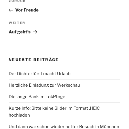
Vorheriger
ZURÜCK
Beitrag
Vor Freude
Nächster
WEITER
Beitrag
Auf geht’s
NEUESTE BEITRÄGE
Der Dichterfürst macht Urlaub
Herzliche Einladung zur Werkschau
Die lange Bank im LokPfogel
Kurze Info: Bitte keine Bilder im Format .HEIC
hochladen
Und dann war schon wieder netter Besuch in München